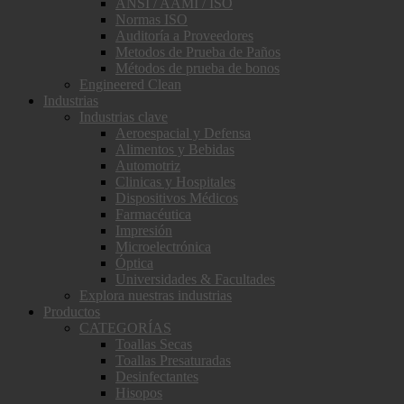
ANSI / AAMI / ISO
Normas ISO
Auditoría a Proveedores
Metodos de Prueba de Paños
Métodos de prueba de bonos
Engineered Clean
Industrias
Industrias clave
Aeroespacial y Defensa
Alimentos y Bebidas
Automotriz
Clinicas y Hospitales
Dispositivos Médicos
Farmacéutica
Impresión
Microelectrónica
Óptica
Universidades & Facultades
Explora nuestras industrias
Productos
CATEGORÍAS
Toallas Secas
Toallas Presaturadas
Desinfectantes
Hisopos