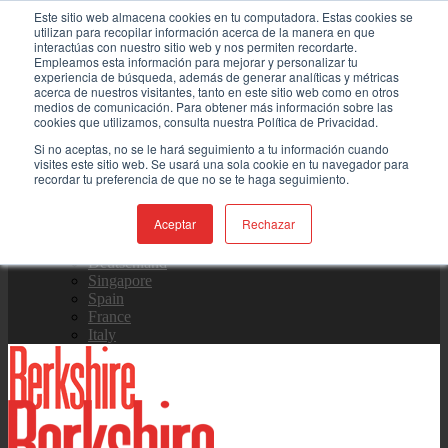
Este sitio web almacena cookies en tu computadora. Estas cookies se
Skip
Contáctenos
utilizan para recopilar información acerca de la manera en que
to
interactúas con nuestro sitio web y nos permiten recordarte.
content
Empleamos esta información para mejorar y personalizar tu
experiencia de búsqueda, además de generar analíticas y métricas
Equipo de Ventas
acerca de nuestros visitantes, tanto en este sitio web como en otros
medios de comunicación. Para obtener más información sobre las
cookies que utilizamos, consulta nuestra Política de Privacidad.
Si no aceptas, no se le hará seguimiento a tu información cuando
visites este sitio web. Se usará una sola cookie en tu navegador para
Global
recordar tu preferencia de que no se te haga seguimiento.
US Site
中国
日本
Aceptar
Rechazar
한국
Deutschland
Singapore
Spain
France
Italy