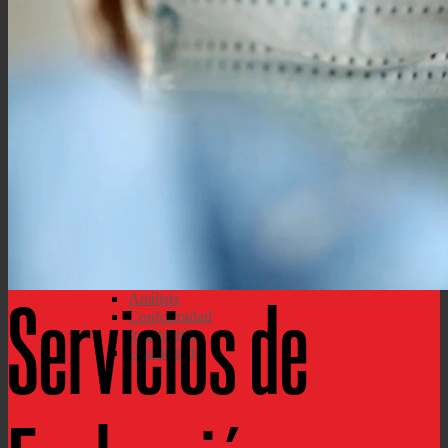
Recursos
Centro de Recursos
Catalogo De Producto
Centro de Aprendizaje
Briefs Técnica
Libros blancos
Blog México Sitio
Berkshire Noticias Blog
Ficha de Datos
Seguridad de Materiales
Datos del Producto
Certificados
Servicios de
Análisis
Conformidad
Irradiación
Esterilidad