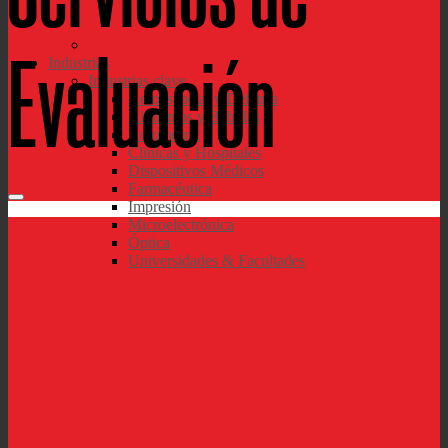
Evaluación
Industrias
Industrias clave
Aeroespacial y Defensa
Alimentos y Bebidas
Automotriz
Clinicas y Hospitales
Dispositivos Médicos
Farmacéutica
Impresión
Microelectrónica
Óptica
Universidades & Facultades