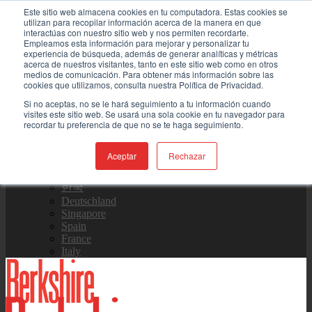
Skip to content
Este sitio web almacena cookies en tu computadora. Estas cookies se
utilizan para recopilar información acerca de la manera en que
interactúas con nuestro sitio web y nos permiten recordarte.
Contáctenos
Empleamos esta información para mejorar y personalizar tu
experiencia de búsqueda, además de generar analíticas y métricas
acerca de nuestros visitantes, tanto en este sitio web como en otros
medios de comunicación. Para obtener más información sobre las
Equipo de Ventas
cookies que utilizamos, consulta nuestra Política de Privacidad.
Si no aceptas, no se le hará seguimiento a tu información cuando
visites este sitio web. Se usará una sola cookie en tu navegador para
recordar tu preferencia de que no se te haga seguimiento.
Global
US Site
Aceptar
Rechazar
中国
日本
한국
Deutschland
Singapore
Spain
France
Italy