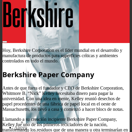
Berkshire
Hoy, Berkshire Corporation es el líder mundial en el desarrollo y
manufactura de productos para superficies críticas y ambientes
controlados en todo el mundo.
Berkshire Paper Company
Antes de que fuera el fundador y CEO de Berkshire Corporation,
Whitmore B. “Nick” Kelley necesitaba dinero para pagar la
universidad. Con una idea en mente, Kelley reunió desechos de
papel procedentes de una fábrica de papel local en el oeste de
Massachusetts, los llevó a casa y comenzó a hacer blocs de notas.
Llamando a su creación incipiente Berkshire Paper Company,
Kelley fue uno de los primeros recicladores de la nación,
Apoyo
transformando los residuos que de una manera u otra terminarían en