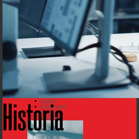
Recursos
Centro de Recursos
Catalogo De Producto
Centro de Aprendizaje
Briefs Técnica
Libros blancos
Blog México Sitio
Berkshire Noticias Blog
Ficha de Datos
Seguridad de Materiales
Datos del Producto
Certificados
Historia
Análisis
Conformidad
Irradiación
Esterilidad