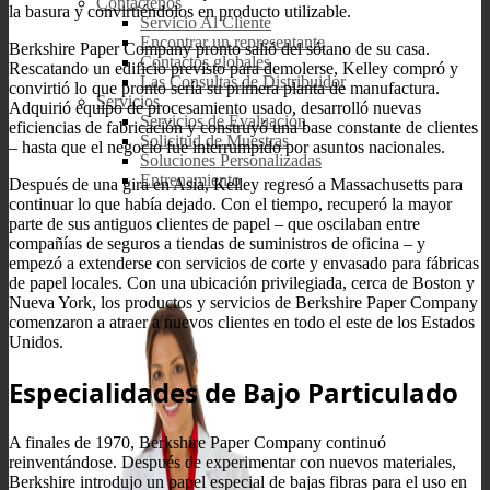
Contáctenos
la basura y convirtiéndolos en producto utilizable.
Servicio Al Cliente
Encontrar un representante
Berkshire Paper Company pronto salió del sótano de su casa.
Contactos globales
Rescatando un edificio previsto para demolerse, Kelley compró y
Las Consultas de Distribuidor
convirtió lo que pronto sería su primera planta de manufactura.
Servicios
Adquirió equipo de procesamiento usado, desarrolló nuevas
Servicios de Evaluación
eficiencias de fabricación y construyó una base constante de clientes
Solicitud de Muestras
– hasta que el negocio fue interrumpido por asuntos nacionales.
Soluciones Personalizadas
Entrenamiento
Después de una gira en Asia, Kelley regresó a Massachusetts para
continuar lo que había dejado. Con el tiempo, recuperó la mayor
parte de sus antiguos clientes de papel – que oscilaban entre
compañías de seguros a tiendas de suministros de oficina – y
empezó a extenderse con servicios de corte y envasado para fábricas
de papel locales. Con una ubicación privilegiada, cerca de Boston y
Nueva York, los productos y servicios de Berkshire Paper Company
comenzaron a atraer a nuevos clientes en todo el este de los Estados
Unidos.
Especialidades de Bajo Particulado
A finales de 1970, Berkshire Paper Company continuó
reinventándose. Después de experimentar con nuevos materiales,
Berkshire introdujo un papel especial de bajas fibras para el uso en