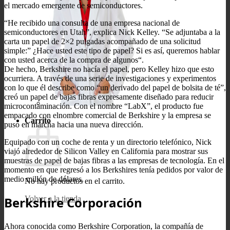
el mercado emergente de semiconductores.
“He recibido una consulta de una empresa nacional de
semiconductores en Utah”, explica Nick Kelley. “Se adjuntaba a la
carta un papel de 2×2 pulgadas acompañado de una solicitud
simple:” ¿Hace usted este tipo de papel? Si es así, queremos hablar
con usted acerca de la compra de algunos“.
De hecho, Berkshire no hacía el papel, pero Kelley hizo que esto
ocurriera. A través de una serie de investigaciones y experimentos
con lo que él describe como “un derivado del papel de bolsita de té”,
creó un papel de bajas fibras expresamente diseñado para reducir
microcontaminación. Con el nombre “LabX”, el producto fue
empacado con elnombre comercial de Berkshire y la empresa se
Carrito
puso en marcha hacia una nueva dirección.
Equipado con un coche de renta y un directorio telefónico, Nick
viajó alrededor de Silicon Valley en California para mostrar sus
muestras de papel de bajas fibras a las empresas de tecnología. En el
momento en que regresó a los Berkshires tenía pedidos por valor de
medio millón de dólares.
No hay productos en el carrito.
Berkshire Corporación
Volver a la tienda
Ahora conocida como Berkshire Corporation, la compañía de