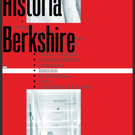
Historia
Berkshire
Industrias
Industrias clave
Aeroespacial y Defensa
Alimentos y Bebidas
Automotriz
Clinicas y Hospitales
Dispositivos Médicos
Farmacéutica
Impresión
Microelectrónica
Óptica
Universidades & Facultades