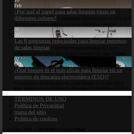
16
Feb
¿Por qué el papel para salas limpias viene en
diferentes colores?
Comentarios desactivados
en ¿Por qué
el papel para salas limpias viene en diferentes colores?
02
Oct
Las 6 preguntas principales para limpiar entornos
de salas limpias
Comentarios desactivados
en Las 6
preguntas principales para limpiar entornos de salas limpias
02
Oct
¿Qué hisopo es el más eficaz para limpiar en un
entorno de descarga electrostática (ESD)?
Comentarios desactivados
en ¿Qué hisopo es el más eficaz
para limpiar en un entorno de descarga electrostática (ESD)?
TÉRMINOS DE USO
Política de Privacidad
mapa del sitio
Política de cookies
Copyright 2026 ©
Berkshire Corporation