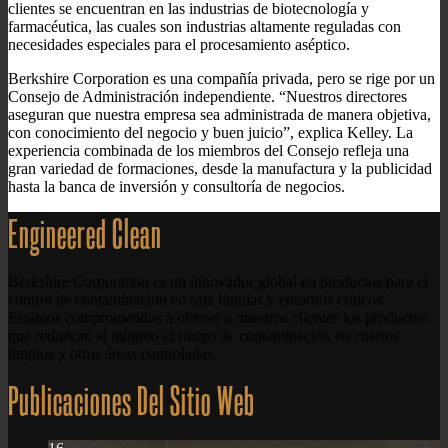
clientes se encuentran en las industrias de biotecnología y
farmacéutica, las cuales son industrias altamente reguladas con
necesidades especiales para el procesamiento aséptico.
Berkshire Corporation es una compañía privada, pero se rige por un
Consejo de Administración independiente. “Nuestros directores
aseguran que nuestra empresa sea administrada de manera objetiva,
con conocimiento del negocio y buen juicio”, explica Kelley. La
experiencia combinada de los miembros del Consejo refleja una
gran variedad de formaciones, desde la manufactura y la publicidad
hasta la banca de inversión y consultoría de negocios.
Engineered Clean
Berkshire Corporation es un innovador global en productos para el
control de contaminación en sala limpias y entornos críticos.
Estamos comprometidos a ofrecer a nuestros clientes los productos
que reduzcan al mínimo el riesgo de contaminación en cuartos
limpios y otros áreas controladas.
Publicaciones Del Sitio Web