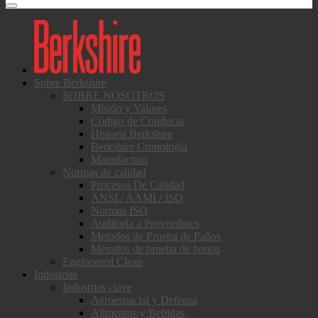
Sobre Berkshire
SOBRE NOSOTROS
Misión y Valores
Código de Conducta
Historia Berkshire
Berkshire Cronología
Manufactura
Normas de calidad
Procesos De Calidad
ANSI / AAMI / ISO
Normas ISO
Auditoría a Proveedores
Metodos de Prueba de Paños
Métodos de prueba de bonos
Engineered Clean
Industrias
Industrias clave
Aeroespacial y Defensa
Alimentos y Bebidas