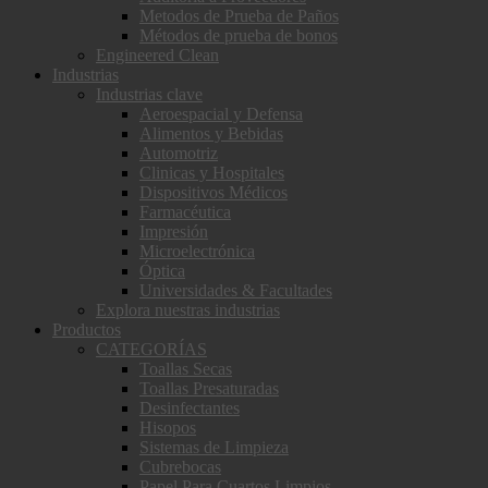
Metodos de Prueba de Paños
Métodos de prueba de bonos
Engineered Clean
Industrias
Industrias clave
Aeroespacial y Defensa
Alimentos y Bebidas
Automotriz
Clinicas y Hospitales
Dispositivos Médicos
Farmacéutica
Impresión
Microelectrónica
Óptica
Universidades & Facultades
Explora nuestras industrias
Productos
CATEGORÍAS
Toallas Secas
Toallas Presaturadas
Desinfectantes
Hisopos
Sistemas de Limpieza
Cubrebocas
Papel Para Cuartos Limpios