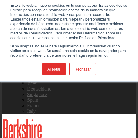
Skip to content
Este sitio web almacena cookies en tu computadora. Estas cookies se
utilizan para recopilar información acerca de la manera en que
interactúas con nuestro sitio web y nos permiten recordarte.
Contáctenos
Empleamos esta información para mejorar y personalizar tu
experiencia de búsqueda, además de generar analíticas y métricas
acerca de nuestros visitantes, tanto en este sitio web como en otros
medios de comunicación. Para obtener más información sobre las
Equipo de Ventas
cookies que utilizamos, consulta nuestra Política de Privacidad.
Si no aceptas, no se le hará seguimiento a tu información cuando
visites este sitio web. Se usará una sola cookie en tu navegador para
recordar tu preferencia de que no se te haga seguimiento.
Global
US Site
Aceptar
Rechazar
中国
日本
한국
Deutschland
Singapore
Spain
France
Italy