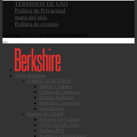
TÉRMINOS DE USO
Política de Privacidad
mapa del sitio
Política de cookies
Copyright 2026 ©
Berkshire Corporation
Sobre Berkshire
SOBRE NOSOTROS
Misión y Valores
Código de Conducta
Historia Berkshire
Berkshire Cronología
Manufactura
Normas de calidad
Procesos De Calidad
ANSI / AAMI / ISO
Normas ISO
Auditoría a Proveedores