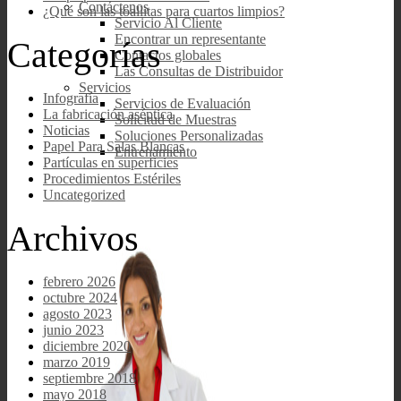
Contáctenos
¿Qué son las toallitas para cuartos limpios?
Servicio Al Cliente
Encontrar un representante
Categorías
Contactos globales
Las Consultas de Distribuidor
Servicios
Infografía
Servicios de Evaluación
La fabricación aséptica
Solicitud de Muestras
Noticias
Soluciones Personalizadas
Papel Para Salas Blancas
Entrenamiento
Partículas en superficies
Procedimientos Estériles
Uncategorized
Archivos
febrero 2026
octubre 2024
agosto 2023
junio 2023
diciembre 2020
marzo 2019
septiembre 2018
mayo 2018