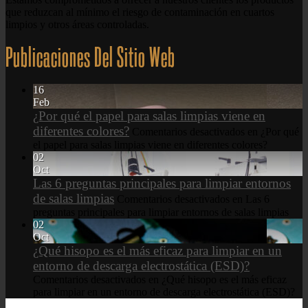
que reduzcan al mínimo el riesgo de contaminación en cuartos
limpios y otros áreas controladas.
Publicaciones Del Sitio Web
16
Feb
¿Por qué el papel para salas limpias viene en
diferentes colores?
Comentarios desactivados
en ¿Por qué
el papel para salas limpias viene en diferentes colores?
02
Oct
Las 6 preguntas principales para limpiar entornos
de salas limpias
Comentarios desactivados
en Las 6
preguntas principales para limpiar entornos de salas limpias
02
Oct
¿Qué hisopo es el más eficaz para limpiar en un
entorno de descarga electrostática (ESD)?
Comentarios desactivados
en ¿Qué hisopo es el más eficaz
para limpiar en un entorno de descarga electrostática (ESD)?