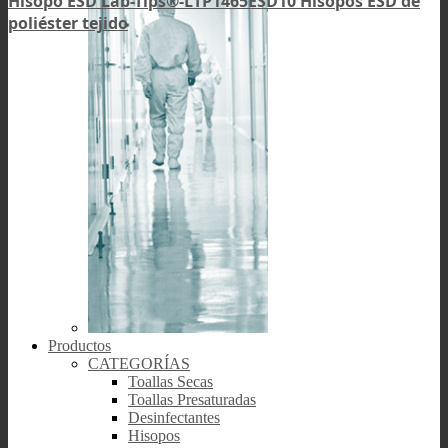
Hisopo ESD Lab-Tips®-LTP1465ESD10 Hisopos ESD de
poliéster tejido
Productos
CATEGORÍAS
Toallas Secas
Toallas Presaturadas
Desinfectantes
Hisopos