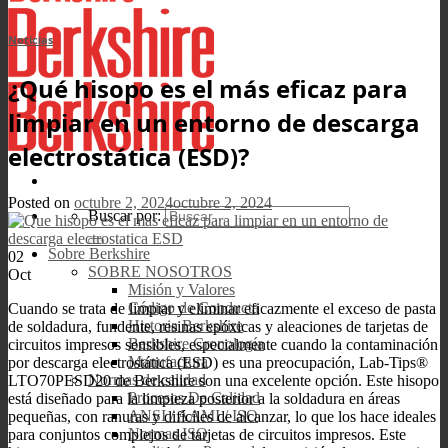
Noticias
¿Qué hisopo es el más eficaz para
limpiar en un entorno de descarga
electrostática (ESD)?
Posted on
octubre 2, 2024
octubre 2, 2024
Buscar por:
Sobre Berkshire
02
SOBRE NOSOTROS
Oct
Misión y Valores
Código de Conducta
Cuando se trata de limpiar y eliminar eficazmente el exceso de pasta
Historia Berkshire
de soldadura, fundente, resinas epóxicas y aleaciones de tarjetas de
Berkshire Cronología
circuitos impresos sensibles, especialmente cuando la contaminación
Manufactura
por descarga electrostática (ESD) es una preocupación, Lab-Tips®
Normas de calidad
LTO70PESD20 de Berkshire son una excelente opción. Este hisopo
Procesos De Calidad
está diseñado para la limpieza posterior a la soldadura en áreas
ANSI / AAMI / ISO
pequeñas, con ranuras y difíciles de alcanzar, lo que los hace ideales
Normas ISO
para conjuntos complejos de tarjetas de circuitos impresos. Este