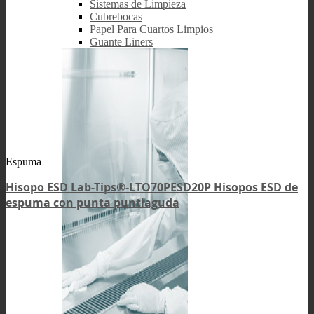
Sistemas de Limpieza
Cubrebocas
Papel Para Cuartos Limpios
Guante Liners
Espuma
Hisopo ESD Lab-Tips®-LTO70PESD20P Hisopos ESD de
espuma con punta puntiaguda