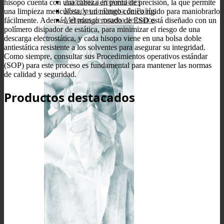
Auditoría a Proveedores
hisopo cuenta con una cabeza en punta de precisión, la que permite
Metodos de Prueba de Paños
una limpieza meticulosa, y un mango cónico rígido para maniobrarlo
Métodos de prueba de bonos
fácilmente. Además, el mango rosado de ESD está diseñado con un
polímero disipador de estática, para minimizar el riesgo de una
descarga electrostática, y cada hisopo viene en una bolsa doble
antiestática resistente a los solventes para asegurar su integridad.
Como siempre, consultar sus Procedimientos operativos estándar
(SOP) para este proceso es fundamental para mantener las normas
de calidad y seguridad.
Productos destacados