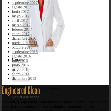
septiembre 2017
agosto 2017
junio 2017
mayo 2017
abril 2017
marzo 2017
febrero 2017
enero 2017
diciembre 2016
noviembre 2016
octubre 2016
septiembre 2016
agosto 2016
Carrito
julio 2016
junio 2016
mayo 2016
enero 2014
diciembre 2013
Engineered Clean
No hay productos en el carrito.
Volver a la tienda
Berkshire Corporation es un innovador global en productos para el
control de contaminación en sala limpias y entornos críticos.
Estamos comprometidos a ofrecer a nuestros clientes los productos