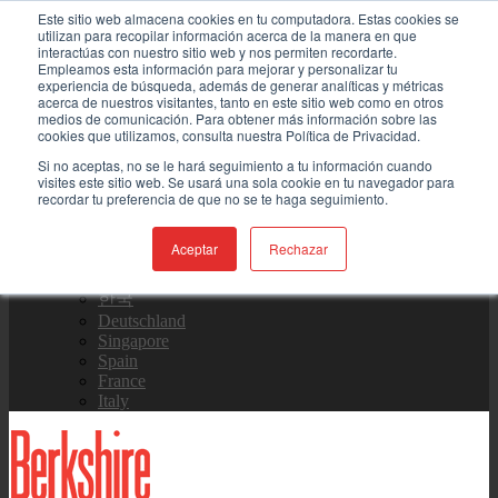
Skip to content
Este sitio web almacena cookies en tu computadora. Estas cookies se
utilizan para recopilar información acerca de la manera en que
interactúas con nuestro sitio web y nos permiten recordarte.
Contáctenos
Empleamos esta información para mejorar y personalizar tu
experiencia de búsqueda, además de generar analíticas y métricas
acerca de nuestros visitantes, tanto en este sitio web como en otros
medios de comunicación. Para obtener más información sobre las
Equipo de Ventas
cookies que utilizamos, consulta nuestra Política de Privacidad.
Si no aceptas, no se le hará seguimiento a tu información cuando
visites este sitio web. Se usará una sola cookie en tu navegador para
recordar tu preferencia de que no se te haga seguimiento.
Global
US Site
Aceptar
Rechazar
中国
日本
한국
Deutschland
Singapore
Spain
France
Italy