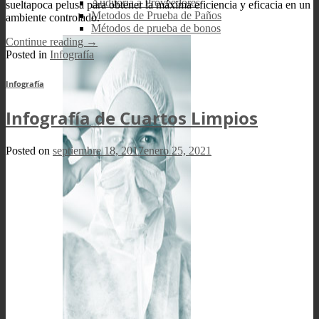
Auditoría a Proveedores
sueltapoca pelusa para obtener la máxima eficiencia y eficacia en un
Metodos de Prueba de Paños
ambiente controlado.
Métodos de prueba de bonos
Continue reading
→
Posted in
Infografía
Infografía
Infografía de Cuartos Limpios
Posted on
septiembre 18, 2017
enero 25, 2021