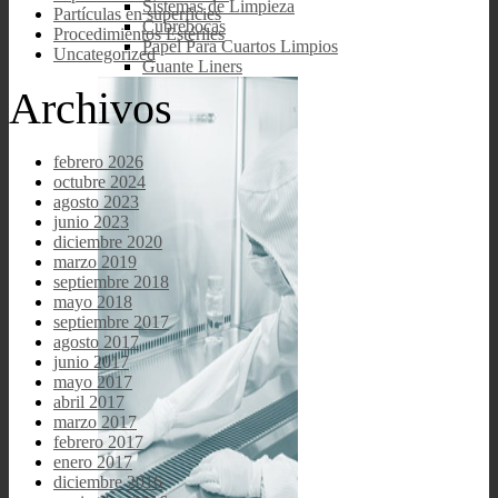
Sistemas de Limpieza
Partículas en superficies
Cubrebocas
Procedimientos Estériles
Papel Para Cuartos Limpios
Uncategorized
Guante Liners
Archivos
febrero 2026
octubre 2024
agosto 2023
junio 2023
diciembre 2020
marzo 2019
septiembre 2018
mayo 2018
septiembre 2017
agosto 2017
junio 2017
mayo 2017
abril 2017
marzo 2017
febrero 2017
enero 2017
diciembre 2016