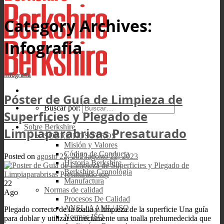
Category Archives:
Infografía
Infografía
Póster de Guía de Limpieza de
Buscar por:
Superficies y Plegado de
Sobre Berkshire
Limpiaparabrisas Presaturado
SOBRE NOSOTROS
Misión y Valores
Código de Conducta
Posted on
agosto 22, 2023
agosto 22, 2023
Historia Berkshire
Berkshire Cronología
Manufactura
22
Normas de calidad
Ago
Procesos De Calidad
ANSI / AAMI / ISO
Plegado correcto de la toalla y limpieza de la superficie Una guía
Normas ISO
para doblar y utilizar correctamente una toalla prehumedecida que