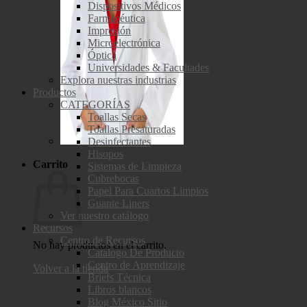
Dispositivos Médicos
Farmacéutica
Impresión
Microelectrónica
Óptica
Universidades & Facultades
Explora nuestras industrias
Productos
CATEGORÍAS
Toallas Secas
Toallas Presaturadas
Desinfectantes
Hisopos
Carrito
Sistemas de Limpieza
Cubrebocas
Papel Para Cuartos Limpios
Guante Liners
Ver nuestro catálogo
Recursos
Centro de Recursos
No hay productos en el carrito.
Catalogo De Producto
Centro de Aprendizaje
Volver a la tienda
Briefs Técnica
Libros blancos
Blog México Sitio