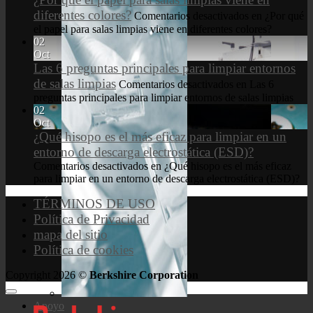
diferentes colores?
Comentarios desactivados
en ¿Por qué
el papel para salas limpias viene en diferentes colores?
02
Oct
Las 6 preguntas principales para limpiar entornos
de salas limpias
Comentarios desactivados
en Las 6
preguntas principales para limpiar entornos de salas limpias
02
Oct
¿Qué hisopo es el más eficaz para limpiar en un
entorno de descarga electrostática (ESD)?
Comentarios desactivados
en ¿Qué hisopo es el más eficaz
para limpiar en un entorno de descarga electrostática (ESD)?
TÉRMINOS DE USO
Política de Privacidad
mapa del sitio
Política de cookies
Copyright 2026 ©
Berkshire Corporation
Apoyo