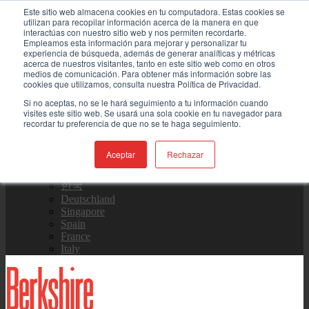
Skip to content
Este sitio web almacena cookies en tu computadora. Estas cookies se
utilizan para recopilar información acerca de la manera en que
interactúas con nuestro sitio web y nos permiten recordarte.
Contáctenos
Empleamos esta información para mejorar y personalizar tu
experiencia de búsqueda, además de generar analíticas y métricas
acerca de nuestros visitantes, tanto en este sitio web como en otros
medios de comunicación. Para obtener más información sobre las
Equipo de Ventas
cookies que utilizamos, consulta nuestra Política de Privacidad.
Si no aceptas, no se le hará seguimiento a tu información cuando
visites este sitio web. Se usará una sola cookie en tu navegador para
recordar tu preferencia de que no se te haga seguimiento.
Global
US Site
Aceptar
Rechazar
中国
日本
한국
Deutschland
Singapore
Spain
France
Italy