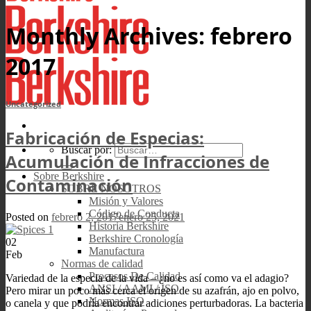
Monthly Archives:
febrero
2017
Uncategorized
Fabricación de Especias:
Buscar por:
Acumulación de Infracciones de
Sobre Berkshire
Contaminación
SOBRE NOSOTROS
Misión y Valores
Código de Conducta
Posted on
febrero 2, 2017
enero 25, 2021
Historia Berkshire
Berkshire Cronología
02
Manufactura
Feb
Normas de calidad
Procesos De Calidad
Variedad de la especia de la vida – ¿no es así como va el adagio?
ANSI / AAMI / ISO
Pero mirar un poco más cerca el origen de su azafrán, ajo en polvo,
Normas ISO
o canela y que podría encontrar adiciones perturbadoras. La bacteria