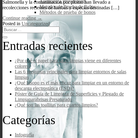
Auditoría a Proveedores
Salmonella y la contaminación por plomo han llevado a
Metodos de Prueba de Paños
recolecciones recientes de hierbas y especias destinadas […]
Métodos de prueba de bonos
Continue reading
→
Posted in
Uncategorized
Entradas recientes
¿Por qué el papel para salas limpias viene en diferentes
colores?
Las 6 preguntas principales para limpiar entornos de salas
limpias
¿Qué hisopo es el más eficaz para limpiar en un entorno de
descarga electrostática (ESD)?
Póster de Guía de Limpieza de Superficies y Plegado de
Limpiaparabrisas Presaturado
¿Qué son las toallitas para cuartos limpios?
Categorías
Infografía