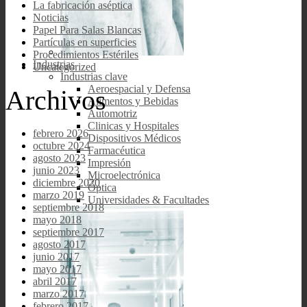
La fabricación aséptica
Noticias
Papel Para Salas Blancas
Partículas en superficies
Procedimientos Estériles
Industrias
Uncategorized
Industrias clave
Aeroespacial y Defensa
Archivos
Alimentos y Bebidas
Automotriz
Clinicas y Hospitales
febrero 2026
Dispositivos Médicos
octubre 2024
Farmacéutica
agosto 2023
Impresión
junio 2023
Microelectrónica
diciembre 2020
Óptica
marzo 2019
Universidades & Facultades
septiembre 2018
mayo 2018
septiembre 2017
agosto 2017
junio 2017
mayo 2017
abril 2017
marzo 2017
febrero 2017