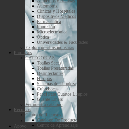
Alimentos y Bebidas
Automotriz
Clinicas y Hospitales
Dispositivos Médicos
Farmacéutica
Impresión
Microelectrónica
Óptica
Universidades & Facultades
Explora nuestras industrias
Productos
CATEGORÍAS
Toallas Secas
Toallas Presaturadas
Desinfectantes
Hisopos
Sistemas de Limpieza
Cubrebocas
Papel Para Cuartos Limpios
Guante Liners
Ver nuestro catálogo
Recursos
Centro de Recursos
Catalogo De Producto
Centro de Aprendizaje
Apoyo