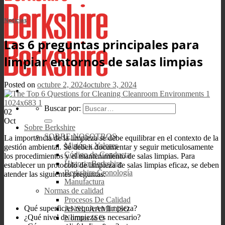
Noticias
Las 6 preguntas principales para
limpiar entornos de salas limpias
Posted on
octubre 2, 2024
octubre 3, 2024
Buscar por:
02
Oct
Sobre Berkshire
SOBRE NOSOTROS
La importancia de la limpieza se debe equilibrar en el contexto de la
Misión y Valores
gestión ambiental. Se deben documentar y seguir meticulosamente
Código de Conducta
los procedimientos y el mantenimiento de salas limpias. Para
Historia Berkshire
establecer un protocolo de limpieza de salas limpias eficaz, se deben
Berkshire Cronología
atender las siguientes preguntas:
Manufactura
Normas de calidad
Procesos De Calidad
Qué superficies requieren limpieza?
ANSI / AAMI / ISO
¿Qué nivel de limpieza es necesario?
Normas ISO