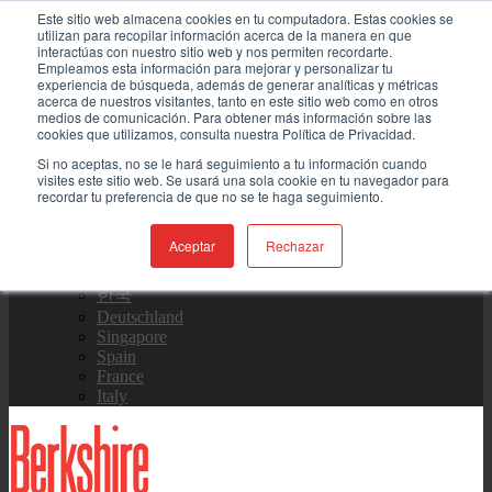
Skip to content
Este sitio web almacena cookies en tu computadora. Estas cookies se
utilizan para recopilar información acerca de la manera en que
interactúas con nuestro sitio web y nos permiten recordarte.
Contáctenos
Empleamos esta información para mejorar y personalizar tu
experiencia de búsqueda, además de generar analíticas y métricas
acerca de nuestros visitantes, tanto en este sitio web como en otros
medios de comunicación. Para obtener más información sobre las
Equipo de Ventas
cookies que utilizamos, consulta nuestra Política de Privacidad.
Si no aceptas, no se le hará seguimiento a tu información cuando
visites este sitio web. Se usará una sola cookie en tu navegador para
recordar tu preferencia de que no se te haga seguimiento.
Global
US Site
Aceptar
Rechazar
中国
日本
한국
Deutschland
Singapore
Spain
France
Italy