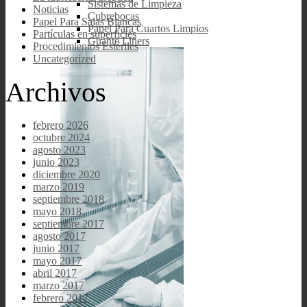
Sistemas de Limpieza
Noticias
Cubrebocas
Papel Para Salas Blancas
Papel Para Cuartos Limpios
Partículas en superficies
Guante Liners
Procedimientos Estériles
Uncategorized
Archivos
febrero 2026
octubre 2024
agosto 2023
junio 2023
diciembre 2020
marzo 2019
septiembre 2018
mayo 2018
septiembre 2017
agosto 2017
junio 2017
mayo 2017
abril 2017
marzo 2017
febrero 2017