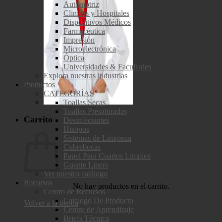
Automotriz
Clinicas y Hospitales
Dispositivos Médicos
Farmacéutica
Impresión
Microelectrónica
Óptica
Universidades & Facultades
Explora nuestras industrias
Productos
CATEGORÍAS
Toallas Secas
Toallas Presaturadas
Carrito
Desinfectantes
Hisopos
Sistemas de Limpieza
Cubrebocas
Papel Para Cuartos Limpios
Guante Liners
Ver nuestro catálogo
Recursos
No hay productos en el carrito.
Centro de Recursos
Catalogo De Producto
Volver a la tienda
Centro de Aprendizaje
Briefs Técnica