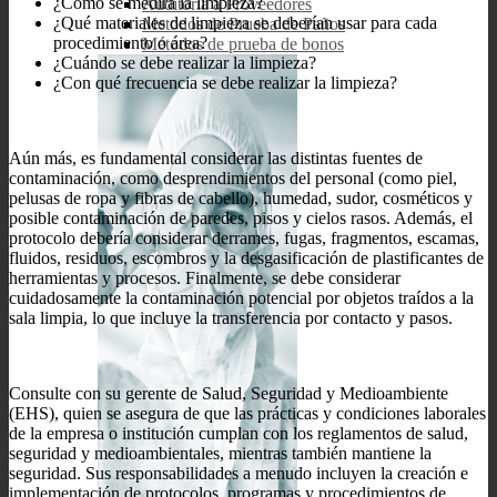
¿Cómo se medirá la limpieza?
Auditoría a Proveedores
¿Qué materiales de limpieza se deberían usar para cada
Metodos de Prueba de Paños
procedimiento o área?
Métodos de prueba de bonos
¿Cuándo se debe realizar la limpieza?
¿Con qué frecuencia se debe realizar la limpieza?
Aún más, es fundamental considerar las distintas fuentes de
contaminación, como desprendimientos del personal (como piel,
pelusas de ropa y fibras de cabello), humedad, sudor, cosméticos y
posible contaminación de paredes, pisos y cielos rasos. Además, el
protocolo debería considerar derrames, fugas, fragmentos, escamas,
fluidos, residuos, escombros y la desgasificación de plastificantes de
herramientas y procesos. Finalmente, se debe considerar
cuidadosamente la contaminación potencial por objetos traídos a la
sala limpia, lo que incluye la transferencia por contacto y pasos.
Consulte con su gerente de Salud, Seguridad y Medioambiente
(EHS), quien se asegura de que las prácticas y condiciones laborales
de la empresa o institución cumplan con los reglamentos de salud,
seguridad y medioambientales, mientras también mantiene la
seguridad. Sus responsabilidades a menudo incluyen la creación e
implementación de protocolos, programas y procedimientos de