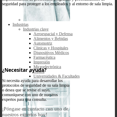
seguridad para proteger a los empleados y al entorno de sala limpia.
Industrias
Industrias clave
Aeroespacial y Defensa
Alimentos y Bebidas
Automotriz
Clinicas y Hospitales
Dispositivos Médicos
Farmacéutica
Impresión
Microelectrónica
¿Necesitar ayuda?
Óptica
Universidades & Facultades
Si necesita ayuda para desarrollar los
protocolos de seguridad de su sala limpia
o desea que se revise el suyo,
comuníquese con uno de nuestros
expertos para una consulta.
¡Póngase en contacto con uno de
nuestros expertos hoy!