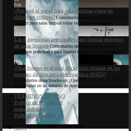
Feb
¿Por qué el papel para salas limpias viene en
diferentes colores?
Comentarios desactivados
en ¿Por qué
el papel para salas limpias viene en diferentes colores?
02
Oct
Las 6 preguntas principales para limpiar entornos
de salas limpias
Comentarios desactivados
en Las 6
preguntas principales para limpiar entornos de salas limpias
02
Oct
¿Qué hisopo es el más eficaz para limpiar en un
entorno de descarga electrostática (ESD)?
Comentarios desactivados
en ¿Qué hisopo es el más eficaz
para limpiar en un entorno de descarga electrostática (ESD)?
TÉRMINOS DE USO
Política de Privacidad
mapa del sitio
Política de cookies
Copyright 2026 ©
Berkshire Corporation
Apoyo