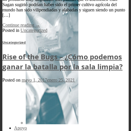
Sagan sugirió podrían haber sido el primer cultivo agrícola del
mundo han sido vilipendiadas y alabadas y siguen siendo un punto
[…]
Continue reading
→
Posted in
Uncategorized
Uncategorized
Rise of the Bugs – ¿Cómo podemos
ganar la batalla por la sala limpia?
Posted on
mayo 1, 2017
enero 25, 2021
Apoyo