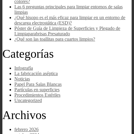
colores?
Las 6 preguntas principales para limpiar entornos de salas
limpias
¿Qué hisopo es el más eficaz para limpiar en un entorno de
descarga electrostática (ESD)?
Póster de Guía de Limpieza de Superficies y Plegado de
Limpiaparabrisas Presaturado
¿Qué son las toallitas para cuartos limpios?
Categorías
Infografía
La fabricación aséptica
Noticias
Papel Para Salas Blancas
Partículas en superficies
Procedimientos Estériles
Uncategorized
Archivos
febrero 2026