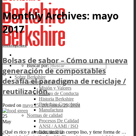
Monthly Archives:
mayo
2017
Uncategorized
Bolsas de sabor – Cómo una nueva
Buscar por:
generación de compostables
Sobre Berkshire
desafía el paradigma de reciclaje /
SOBRE NOSOTROS
Misión y Valores
reutilización.
Código de Conducta
Historia Berkshire
Berkshire Cronología
Posted on
mayo 25, 2017
enero 25, 2021
Manufactura
Normas de calidad
25
Procesos De Calidad
May
ANSI / AAMI / ISO
Normas ISO
¿Qué es rico y afrutado, tiene un cuerpo liso, y tiene forma de …