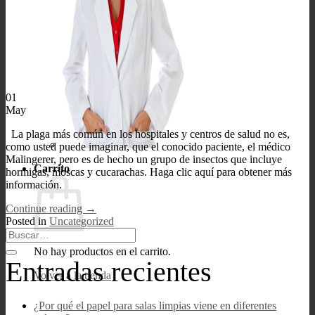
01
May
La plaga más común en los hospitales y centros de salud no es,
como usted puede imaginar, que el conocido paciente, el médico
Malingerer, pero es de hecho un grupo de insectos que incluye
Carrito
hormigas, moscas y cucarachas. Haga clic aquí para obtener más
información.
Continue reading
→
Posted in
Uncategorized
No hay productos en el carrito.
Entradas recientes
Volver a la tienda
¿Por qué el papel para salas limpias viene en diferentes