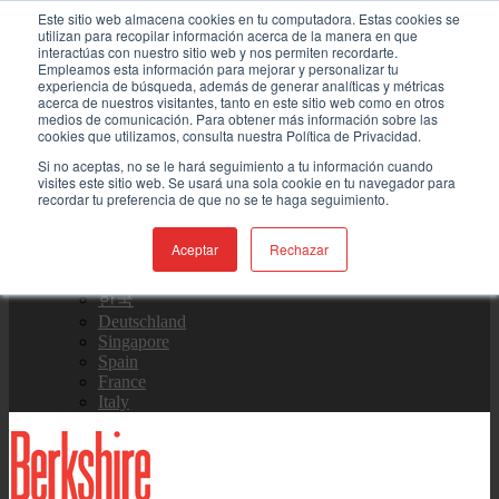
Skip to content
Este sitio web almacena cookies en tu computadora. Estas cookies se
utilizan para recopilar información acerca de la manera en que
interactúas con nuestro sitio web y nos permiten recordarte.
Contáctenos
Empleamos esta información para mejorar y personalizar tu
experiencia de búsqueda, además de generar analíticas y métricas
acerca de nuestros visitantes, tanto en este sitio web como en otros
medios de comunicación. Para obtener más información sobre las
Equipo de Ventas
cookies que utilizamos, consulta nuestra Política de Privacidad.
Si no aceptas, no se le hará seguimiento a tu información cuando
visites este sitio web. Se usará una sola cookie en tu navegador para
recordar tu preferencia de que no se te haga seguimiento.
Global
US Site
Aceptar
Rechazar
中国
日本
한국
Deutschland
Singapore
Spain
France
Italy