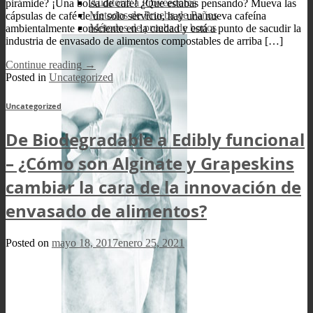
Auditoría a Proveedores
pirámide? ¡Una bolsa de café! ¿Que estabas pensando? Mueva las
Metodos de Prueba de Paños
cápsulas de café de un solo servicio, hay una nueva cafeína
Métodos de prueba de bonos
ambientalmente consciente en la ciudad y está a punto de sacudir la
industria de envasado de alimentos compostables de arriba […]
Continue reading
→
Posted in
Uncategorized
Uncategorized
De Biodegradable a Edibly funcional
– ¿Cómo son Alginate y Grapeskins
cambiar la cara de la innovación de
envasado de alimentos?
Posted on
mayo 18, 2017
enero 25, 2021