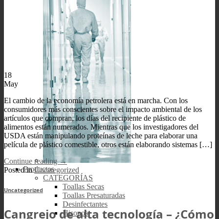
18
May
El cambio de la economía petrolera está en marcha. Con los
consumidores más conscientes sobre el impacto ambiental de los
artículos que compran, los días del recipiente de plástico de
alimentos están numerados. Mientras que los investigadores del
USDA están manipulando proteínas de leche para elaborar una
película de plástico comestible, otros están elaborando sistemas […]
Continue reading
→
Productos
Posted in
Uncategorized
CATEGORÍAS
Toallas Secas
Uncategorized
Toallas Presaturadas
Desinfectantes
Cangrejo de alta tecnología – ¿Cómo
Hisopos