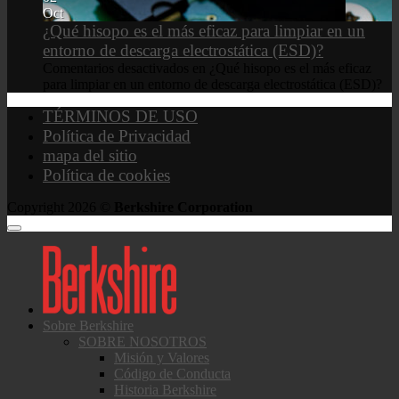
Oct
¿Qué hisopo es el más eficaz para limpiar en un
entorno de descarga electrostática (ESD)?
Comentarios desactivados
en ¿Qué hisopo es el más eficaz
para limpiar en un entorno de descarga electrostática (ESD)?
TÉRMINOS DE USO
Política de Privacidad
mapa del sitio
Política de cookies
Copyright 2026 ©
Berkshire Corporation
Sobre Berkshire
SOBRE NOSOTROS
Misión y Valores
Código de Conducta
Historia Berkshire