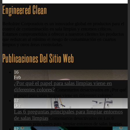
Engineered Clean
Berkshire Corporation es un innovador global en productos para el
control de contaminación en sala limpias y entornos críticos.
Estamos comprometidos a ofrecer a nuestros clientes los productos
que reduzcan al mínimo el riesgo de contaminación en cuartos
limpios y otros áreas controladas.
Publicaciones Del Sitio Web
16
Feb
¿Por qué el papel para salas limpias viene en
diferentes colores?
Comentarios desactivados
en ¿Por qué
el papel para salas limpias viene en diferentes colores?
02
Oct
Las 6 preguntas principales para limpiar entornos
de salas limpias
Comentarios desactivados
en Las 6
preguntas principales para limpiar entornos de salas limpias
02