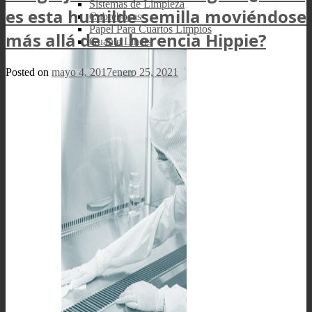
Sistemas de Limpieza
es esta humilde semilla moviéndose
Cubrebocas
Papel Para Cuartos Limpios
más allá de su herencia Hippie?
Guante Liners
Posted on
mayo 4, 2017
enero 25, 2021