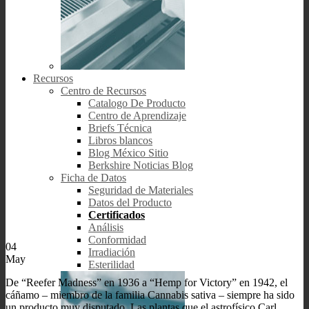
Recursos
Centro de Recursos
Catalogo De Producto
Centro de Aprendizaje
Briefs Técnica
Libros blancos
Blog México Sitio
Berkshire Noticias Blog
Ficha de Datos
Seguridad de Materiales
Datos del Producto
Certificados
Análisis
Conformidad
04
Irradiación
May
Esterilidad
De “Reefer Madness” en 1936 a “Hemp for Victory” en 1942, el
cáñamo – miembro de la familia Cannabis sativa – siempre ha sido
un producto muy disputado. Las plantas que el astrofísico Carl