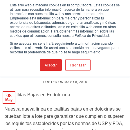
Skip
Este sitio web almacena cookies en tu computadora. Estas cookies se
utilizan para recopilar información acerca de la manera en que
to
interactúas con nuestro sitio web y nos permiten recordarte.
Empleamos esta información para mejorar y personalizar tu
content
experiencia de búsqueda, además de generar analíticas y métricas
acerca de nuestros visitantes, tanto en este sitio web como en otros
medios de comunicación. Para obtener más información sobre las
CATEGORY ARCHIVES:
LA FABRICACIÓN
cookies que utilizamos, consulta nuestra Política de Privacidad.
ASÉPTICA
Si no aceptas, no se le hará seguimiento a tu información cuando
visites este sitio web. Se usará una sola cookie en tu navegador para
recordar tu preferencia de que no se te haga seguimiento.
LA FABRICACIÓN ASÉPTICA
Toallitas Bajas de Endotoxina al
Rescate
Aceptar
Rechazar
POSTED ON
MAYO 8, 2018
08
May
Nuestra nueva línea de toallitas bajas en endotoxinas se
prueban lote a lote para garantizar que cumplen o superen
los requisitos establecidos por las normas de USP y FDA,