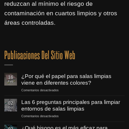
reduzcan al mínimo el riesgo de
contaminación en cuartos limpios y otros
áreas controladas.
Publicaciones Del Sitio Web
¿Por qué el papel para salas limpias
16
Feb
viene en diferentes colores?
Comentarios desactivados
en
¿Por
qué
Las 6 preguntas principales para limpiar
02
el
Oct
entornos de salas limpias
papel
para
Comentarios desactivados
en
salas
Las
limpias
6
¿Qué hisopo es el más eficaz para