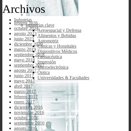
Archivos
Industrias
febrero 2026
Industrias clave
octubre 2024
Aeroespacial y Defensa
agosto 2023
Alimentos y Bebidas
junio 2023
Automotriz
diciembre 2020
Clinicas y Hospitales
marzo 2019
Dispositivos Médicos
septiembre 2018
Farmacéutica
mayo 2018
Impresión
septiembre 2017
Microelectrónica
agosto 2017
Óptica
junio 2017
Universidades & Facultades
mayo 2017
abril 2017
marzo 2017
febrero 2017
enero 2017
diciembre 2016
noviembre 2016
octubre 2016
septiembre 2016
agosto 2016