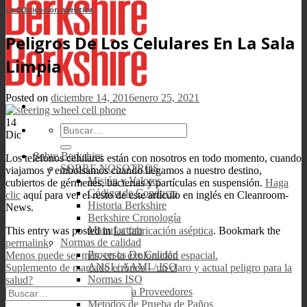
La fabricación aséptica
Peligros De Los Celulares En La Sala
Limpia
Posted on
diciembre 14, 2016
enero 25, 2021
14
Buscar
Dic
por:
Sobre Berkshire
Los teléfonos celulares están con nosotros en todo momento, cuando
SOBRE NOSOTROS
viajamos y embolsamos cuando llegamos a nuestro destino,
Misión y Valores
cubiertos de gérmenes, bacterias y partículas en suspensión.
Haga
Código de Conducta
clic
aquí para ver el resto de este artículo en inglés en Cleanroom-
Historia Berkshire
News.
Berkshire Cronología
Manufactura
This entry was posted in
La fabricación aséptica
. Bookmark the
Normas de calidad
permalink
.
Procesos De Calidad
Menos puede ser más, en la exploración espacial.
ANSI / AAMI / ISO
Suplemento de marcado erróneo – un claro y actual peligro para la
Normas ISO
salud?
Auditoría a Proveedores
Metodos de Prueba de Paños