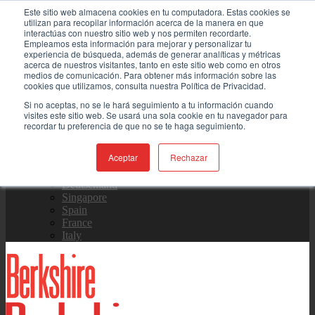
Este sitio web almacena cookies en tu computadora. Estas cookies se
Skip
Contáctenos
utilizan para recopilar información acerca de la manera en que
to
interactúas con nuestro sitio web y nos permiten recordarte.
content
Empleamos esta información para mejorar y personalizar tu
experiencia de búsqueda, además de generar analíticas y métricas
Equipo de Ventas
acerca de nuestros visitantes, tanto en este sitio web como en otros
medios de comunicación. Para obtener más información sobre las
cookies que utilizamos, consulta nuestra Política de Privacidad.
Si no aceptas, no se le hará seguimiento a tu información cuando
visites este sitio web. Se usará una sola cookie en tu navegador para
Global
recordar tu preferencia de que no se te haga seguimiento.
US Site
中国
日本
Aceptar
Rechazar
한국
Deutschland
Singapore
Spain
France
Italy