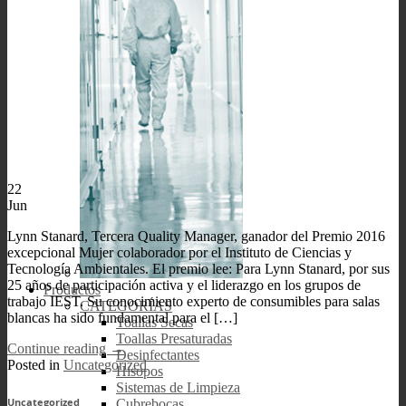
22
Jun
Lynn Stanard, Tercera Quality Manager, ganador del Premio 2016
excepcional Mujer colaborador por el Instituto de Ciencias y
Tecnología Ambientales. El premio lee: Para Lynn Stanard, por sus
25 años de participación activa y el liderazgo en los grupos de
Productos
trabajo IEST. Su conocimiento experto de consumibles para salas
CATEGORÍAS
blancas ha sido fundamental para el […]
Toallas Secas
Toallas Presaturadas
Continue reading
→
Desinfectantes
Posted in
Uncategorized
Hisopos
Sistemas de Limpieza
Cubrebocas
Uncategorized