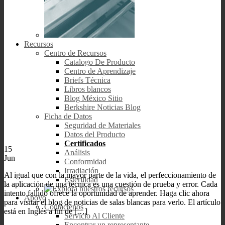
Recursos
Centro de Recursos
Catalogo De Producto
Centro de Aprendizaje
Briefs Técnica
Libros blancos
Blog México Sitio
Berkshire Noticias Blog
Ficha de Datos
Seguridad de Materiales
Datos del Producto
Certificados
15
Análisis
Jun
Conformidad
Irradiación
Al igual que con la mayor parte de la vida, el perfeccionamiento de
Esterilidad
la aplicación de una técnica es una cuestión de prueba y error. Cada
intento fallido ofrece la oportunidad de aprender. Haga clic ahora
Apoyo
para visitar el blog de noticias de salas blancas para verlo. El artículo
Contáctenos
está en Inglés a fin de […]
Servicio Al Cliente
Encontrar un representante