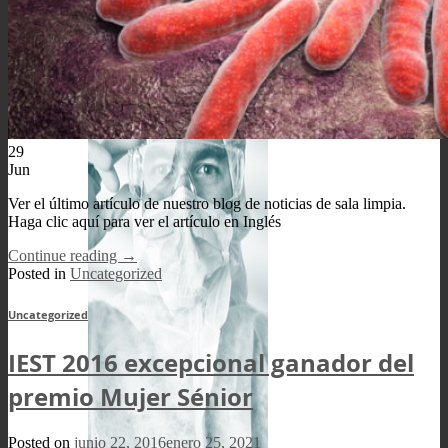
Métodos de prueba de bonos
29
Jun
Ver el último artículo de nuestro blog de noticias de sala limpia.
Haga clic aquí para ver el artículo en Inglés
Continue reading
→
Posted in
Uncategorized
Uncategorized
IEST 2016 excepcional ganador del
premio Mujer Sénior
Posted on
junio 22, 2016
enero 25, 2021