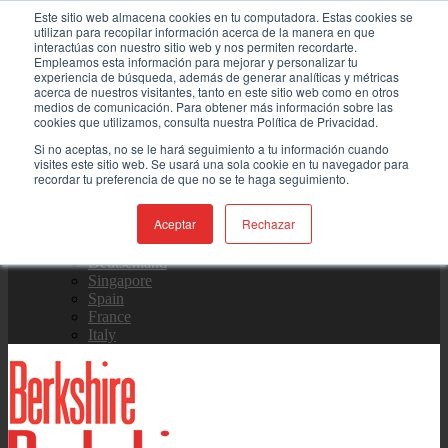
Este sitio web almacena cookies en tu computadora. Estas cookies se
Skip
Contáctenos
utilizan para recopilar información acerca de la manera en que
to
interactúas con nuestro sitio web y nos permiten recordarte.
content
Empleamos esta información para mejorar y personalizar tu
experiencia de búsqueda, además de generar analíticas y métricas
Equipo de Ventas
acerca de nuestros visitantes, tanto en este sitio web como en otros
medios de comunicación. Para obtener más información sobre las
cookies que utilizamos, consulta nuestra Política de Privacidad.
Si no aceptas, no se le hará seguimiento a tu información cuando
visites este sitio web. Se usará una sola cookie en tu navegador para
Global
recordar tu preferencia de que no se te haga seguimiento.
US Site
中国
日本
Aceptar
Rechazar
한국
Deutschland
Singapore
Spain
France
Italy