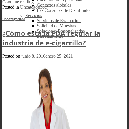
Continue reading
→
Contactos globales
Posted in
Uncategorized
Las Consultas de Distribuidor
Servicios
Uncategorized
Servicios de Evaluación
Solicitud de Muestras
¿Cómo está la FDA regular la
Soluciones Personalizadas
Entrenamiento
industria de e-cigarrillo?
Posted on
junio 8, 2016
enero 25, 2021