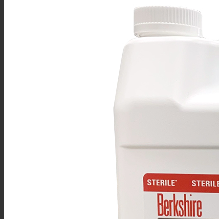
ANSI / AAMI / ISO
Normas ISO
Auditoría a Proveedores
Metodos de Prueba de Paños
Métodos de prueba de bonos