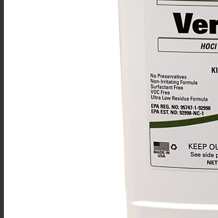
Industrias
Industrias clave
Aeroespacial y Defensa
Alimentos y Bebidas
Automotriz
Clinicas y Hospitales
Dispositivos Médicos
Farmacéutica
Impresión
Microelectrónica
Óptica
Universidades & Facultades