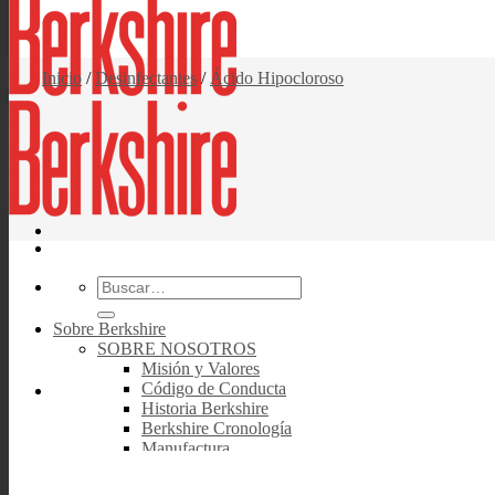
Inicio
/
Desinfectantes
/
Ácido Hipocloroso
Buscar
por:
Sobre Berkshire
SOBRE NOSOTROS
Misión y Valores
Código de Conducta
Historia Berkshire
Berkshire Cronología
Manufactura
Normas de calidad
Procesos De Calidad