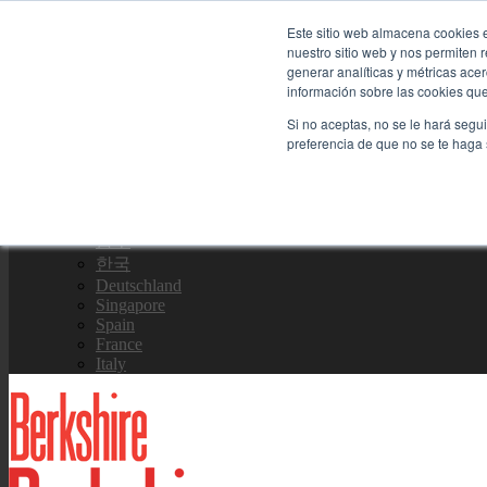
Skip
Contáctenos
Este sitio web almacena cookies e
to
nuestro sitio web y nos permiten
content
generar analíticas y métricas ace
información sobre las cookies que 
Equipo de Ventas
Si no aceptas, no se le hará segu
preferencia de que no se te haga
Global
US Site
中国
日本
한국
Deutschland
Singapore
Spain
France
Italy