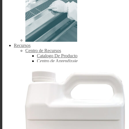
Recursos
Centro de Recursos
Catalogo De Producto
Centro de Aprendizaje
Briefs Técnica
Libros blancos
Blog México Sitio
Berkshire Noticias Blog
Ficha de Datos
Seguridad de Materiales
Datos del Producto
Certificados
Análisis
Conformidad
Irradiación
Esterilidad