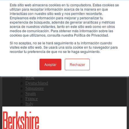
Skip to content
Este sitio web almacena cookies en tu computadora. Estas cookies se
utilizan para recopilar información acerca de la manera en que
interactúas con nuestro sitio web y nos permiten recordarte.
Contáctenos
Empleamos esta información para mejorar y personalizar tu
experiencia de búsqueda, además de generar analíticas y métricas
acerca de nuestros visitantes, tanto en este sitio web como en otros
medios de comunicación. Para obtener más información sobre las
Equipo de Ventas
cookies que utilizamos, consulta nuestra Política de Privacidad.
Si no aceptas, no se le hará seguimiento a tu información cuando
visites este sitio web. Se usará una sola cookie en tu navegador para
recordar tu preferencia de que no se te haga seguimiento.
Global
US Site
Aceptar
Rechazar
中国
日本
한국
Deutschland
Singapore
Spain
France
Italy