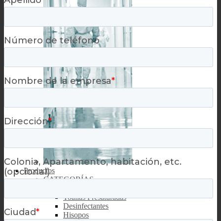
Productos
CATEGORÍAS
Toallas Secas
Toallas Presaturadas
Desinfectantes
Hisopos