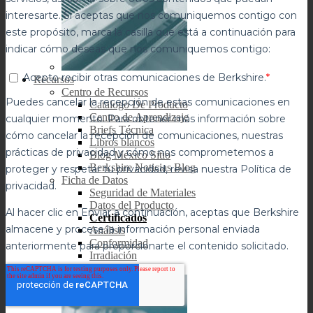
Recursos
Centro de Recursos
Catalogo De Producto
Centro de Aprendizaje
Briefs Técnica
Libros blancos
Blog México Sitio
Berkshire Noticias Blog
Ficha de Datos
Seguridad de Materiales
Datos del Producto
Certificados
Análisis
Conformidad
Irradiación
Esterilidad