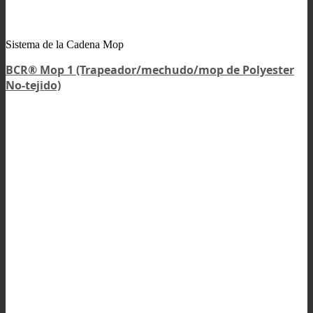
Sistema de la Cadena Mop
BCR® Mop 1 (Trapeador/mechudo/mop de Polyester
No-tejido)