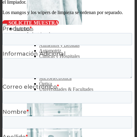
el limpiador.
Los mangos y los wipers de limpieza se ordenan por separado.
SOLICITE MUESTRA
Industrias
Industrias clave
Aeroespacial y Defensa
Alimentos y Bebidas
Automotriz
Clinicas y Hospitales
Dispositivos Médicos
Farmacéutica
Impresión
Microelectrónica
Óptica
Universidades & Facultades