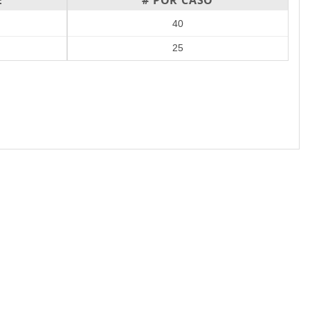
E
# POR CASO
40
25