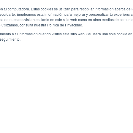
Cont
n tu computadora. Estas cookies se utilizan para recopilar información acerca de 
 recordarte. Empleamos esta información para mejorar y personalizar tu experienc
rca de nuestros visitantes, tanto en este sitio web como en otros medios de comun
utilizamos, consulta nuestra Política de Privacidad.
SOBRE BERKSHIRE
imiento a tu información cuando visites este sitio web. Se usará una sola cookie en
 seguimiento.
Gamma Wipe®
MicroSeal®-VP
El wiper Berkshire GAMMA WIPE MicroSeal 
wiper estéril, 100% tejido de poliéster, bordes
lavado en cuarto limpio recomendado para a