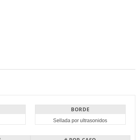
Tejida
Toallitas Bajas en Endotoxina
Uncategorized
BORDE
Sellada por ultrasonidos