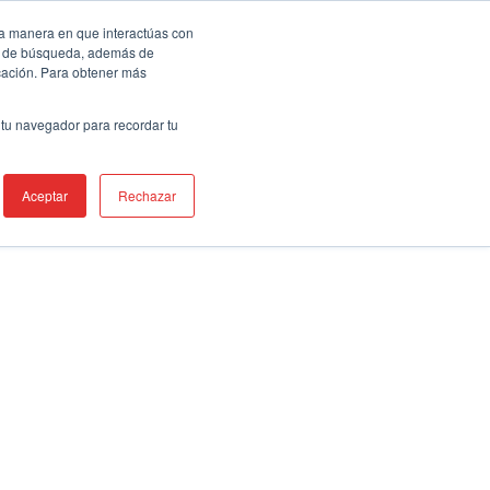
áctenos
Equipo de Ventas
Global
la manera en que interactúas con
ia de búsqueda, además de
icación. Para obtener más
INDUSTRIAS
PRODUCTOS
RECURSOS
APOYO
 tu navegador para recordar tu
Aceptar
Rechazar
CATEGORIAS DE LOS
PRODUCTOS
Cubrebocas
VP es un
Desinfectantes
 sellados,
mbientes