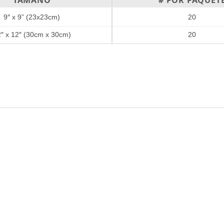
TAMAÑO
# POR PAQUET
9″ x 9” (23x23cm)
20
″ x 12″ (30cm x 30cm)
20