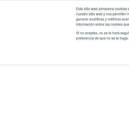
Skip
Este sitio web almacena cookies e
to
nuestro sitio web y nos permiten
content
generar analíticas y métricas ace
información sobre las cookies que 
Si no aceptas, no se le hará segu
preferencia de que no se te haga
INICIO
/
TOALLAS SECAS
/
TEJIDA