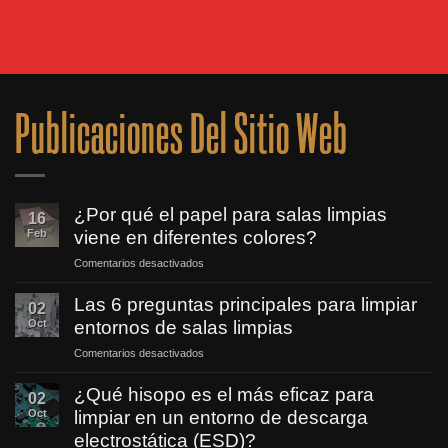
Publicaciones Del Sitio Web
¿Por qué el papel para salas limpias
16
Feb
viene en diferentes colores?
Comentarios desactivados
en
¿Por
qué
Las 6 preguntas principales para limpiar
02
el
Oct
entornos de salas limpias
papel
para
Comentarios desactivados
en
salas
Las
limpias
6
¿Qué hisopo es el más eficaz para
02
viene
preguntas
Oct
limpiar en un entorno de descarga
en
principales
diferentes
electrostática (ESD)?
para