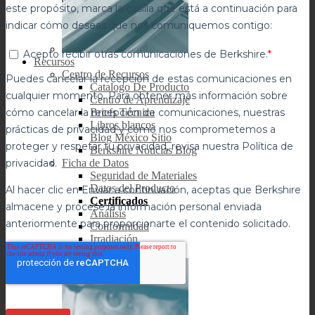
Recursos
Centro de Recursos
Catalogo De Producto
Centro de Aprendizaje
Briefs Técnica
Libros blancos
Blog México Sitio
Berkshire Noticias Blog
Ficha de Datos
Seguridad de Materiales
Datos del Producto
Certificados
Análisis
Conformidad
Irradiación
Esterilidad