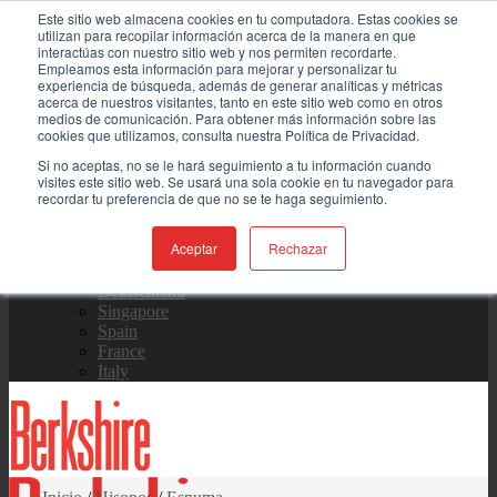
Este sitio web almacena cookies en tu computadora. Estas cookies se
Skip
Contáctenos
utilizan para recopilar información acerca de la manera en que
to
interactúas con nuestro sitio web y nos permiten recordarte.
content
Empleamos esta información para mejorar y personalizar tu
experiencia de búsqueda, además de generar analíticas y métricas
Equipo de Ventas
acerca de nuestros visitantes, tanto en este sitio web como en otros
medios de comunicación. Para obtener más información sobre las
cookies que utilizamos, consulta nuestra Política de Privacidad.
Si no aceptas, no se le hará seguimiento a tu información cuando
visites este sitio web. Se usará una sola cookie en tu navegador para
Global
recordar tu preferencia de que no se te haga seguimiento.
US Site
中国
日本
Aceptar
Rechazar
한국
Deutschland
Singapore
Spain
France
Italy