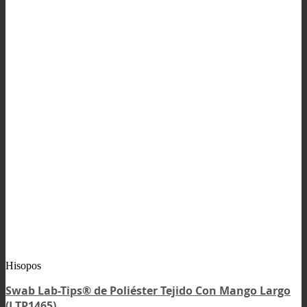
Hisopos
Swab Lab-Tips® de Poliéster Tejido Con Mango Largo
(LTP1465)