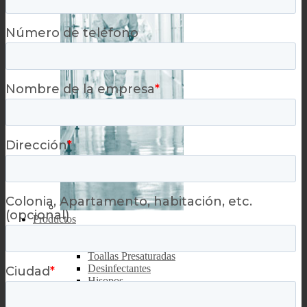
Productos
CATEGORÍAS
Toallas Secas
Toallas Presaturadas
Desinfectantes
Hisopos
Sistemas de Limpieza
Cubrebocas