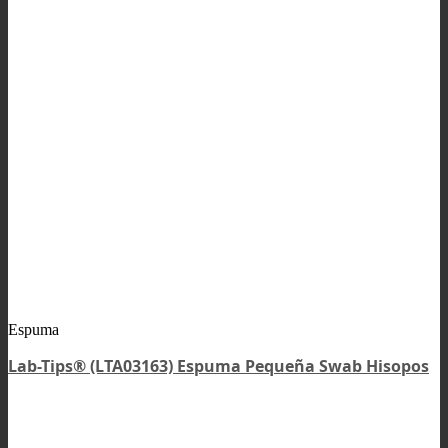
Espuma
Lab-Tips® (LTA03163) Espuma Pequeña Swab Hisopos