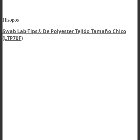
Hisopos
Swab Lab-Tips® De Polyester Tejido Tamaño Chico
(LTP70F)