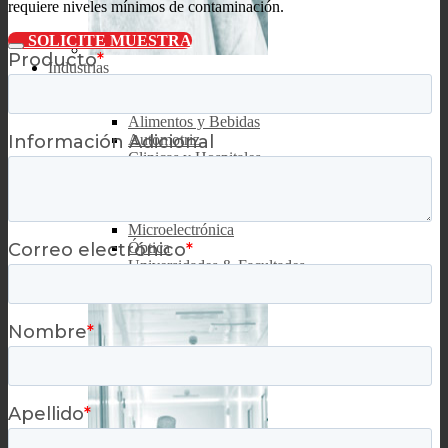
requiere niveles mínimos de contaminación.
SOLICITE MUESTRA
Industrias
Industrias clave
Aeroespacial y Defensa
Alimentos y Bebidas
Automotriz
Clinicas y Hospitales
Dispositivos Médicos
Farmacéutica
Impresión
Microelectrónica
Óptica
Universidades & Facultades