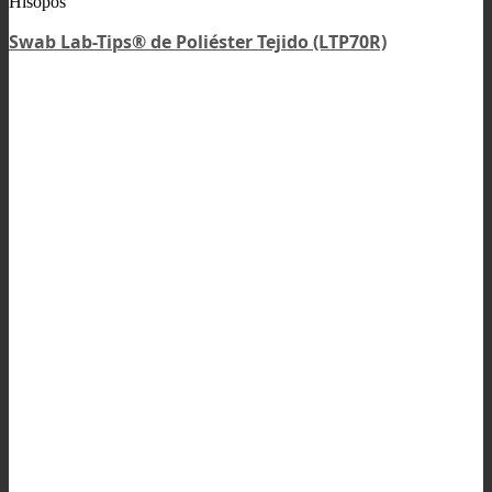
Hisopos
Swab Lab-Tips® de Poliéster Tejido (LTP70R)