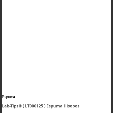
Espuma
Lab-Tips® ( LT000125 ) Espuma Hisopos