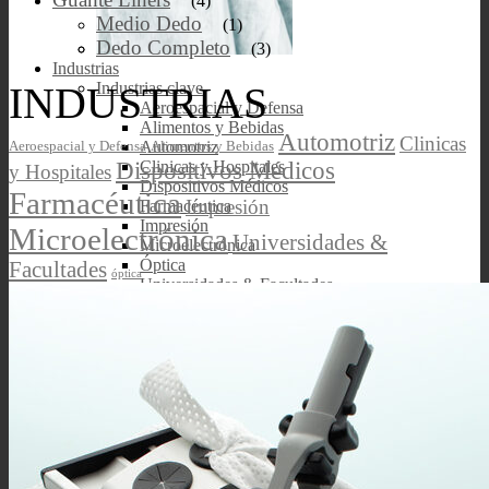
(4)
Medio Dedo
(1)
Dedo Completo
(3)
Industrias
INDUSTRIAS
Industrias clave
Aeroespacial y Defensa
Alimentos y Bebidas
Automotriz
Clinicas
Automotriz
Aeroespacial y Defensa
Alimentos y Bebidas
Dispositivos Médicos
Clinicas y Hospitales
y Hospitales
Dispositivos Médicos
Farmacéutica
Impresión
Farmacéutica
Impresión
Microelectrónica
Universidades &
Microelectrónica
Óptica
Facultades
óptica
Universidades & Facultades