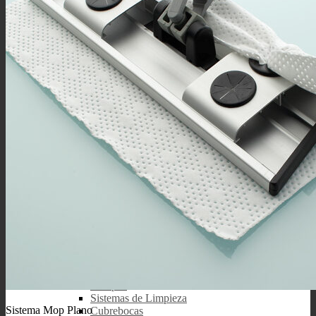
Productos
CATEGORÍAS
Toallas Secas
Toallas Presaturadas
Desinfectantes
Hisopos
Sistemas de Limpieza
Sistema Mop Plano
Cubrebocas