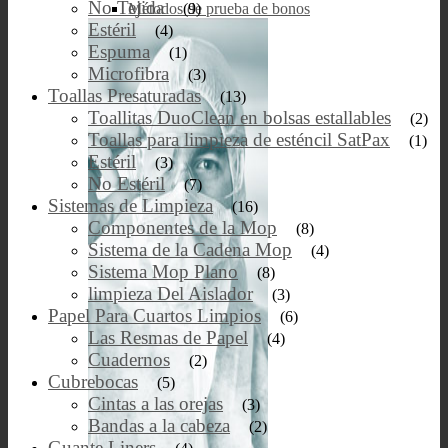
No Tejida
Métodos de prueba de bonos
(9)
Estéril
(4)
Espuma
(1)
Microfibra
(3)
Toallas Presaturadas
(13)
Toallitas DuoClean en bolsas estallables
(2)
Toallas para limpieza de esténcil SatPax
(1)
Estéril
(3)
No Estéril
(7)
Sistemas de Limpieza
(16)
Componentes de la Mop
(8)
Sistema de la Cadena Mop
(4)
Sistema Mop Plano
(8)
limpieza Del Aislador
(3)
Papel Para Cuartos Limpios
(6)
Las Resmas de Papel
(4)
Cuadernos
(2)
Cubrebocas
(5)
Cintas a las orejas
(3)
Bandas a la cabeza
(2)
Guante Liners