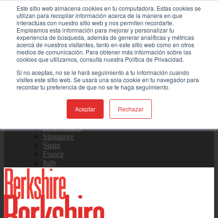
Este sitio web almacena cookies en tu computadora. Estas cookies se
Skip
Contáctenos
utilizan para recopilar información acerca de la manera en que
to
interactúas con nuestro sitio web y nos permiten recordarte.
content
Empleamos esta información para mejorar y personalizar tu
experiencia de búsqueda, además de generar analíticas y métricas
Equipo de Ventas
acerca de nuestros visitantes, tanto en este sitio web como en otros
medios de comunicación. Para obtener más información sobre las
cookies que utilizamos, consulta nuestra Política de Privacidad.
Si no aceptas, no se le hará seguimiento a tu información cuando
visites este sitio web. Se usará una sola cookie en tu navegador para
Global
recordar tu preferencia de que no se te haga seguimiento.
US Site
中国
日本
Aceptar
Rechazar
한국
Deutschland
Singapore
Spain
France
Italy