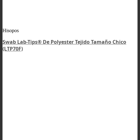
Hisopos
Swab Lab-Tips® De Polyester Tejido Tamaño Chico
(LTP70F)