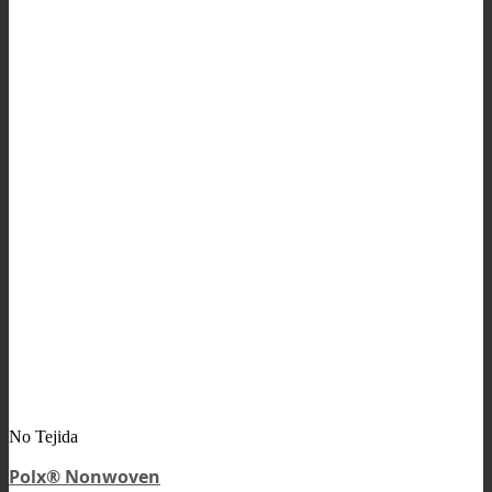
No Tejida
Polx® Nonwoven