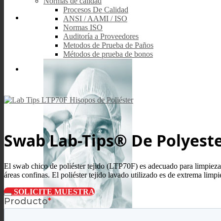
Normas de calidad
Procesos De Calidad
ANSI / AAMI / ISO
Normas ISO
Auditoría a Proveedores
Metodos de Prueba de Paños
Métodos de prueba de bonos
Swab Lab-Tips® De Polyeste
El swab chico de poliéster tejido (LTP70F) es adecuado para limpieza
áreas confinas. El poliéster tejido lavado utilizado es de extrema limpi
SOLICITE MUESTRA