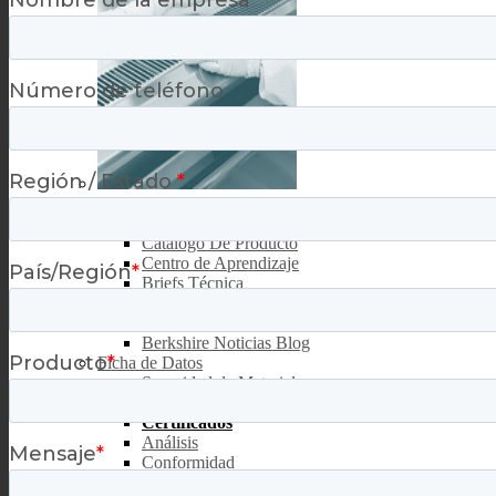
Recursos
Centro de Recursos
Catalogo De Producto
Centro de Aprendizaje
Briefs Técnica
Libros blancos
Blog México Sitio
Berkshire Noticias Blog
Ficha de Datos
Seguridad de Materiales
Datos del Producto
Certificados
Análisis
Conformidad
Irradiación