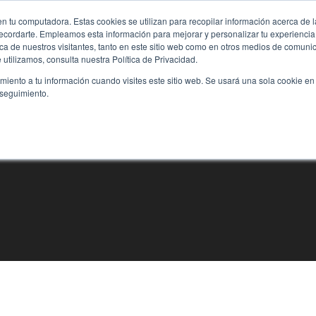
n tu computadora. Estas cookies se utilizan para recopilar información acerca de 
 recordarte. Empleamos esta información para mejorar y personalizar tu experienc
rca de nuestros visitantes, tanto en este sitio web como en otros medios de comun
utilizamos, consulta nuestra Política de Privacidad.
imiento a tu información cuando visites este sitio web. Se usará una sola cookie en
 seguimiento.