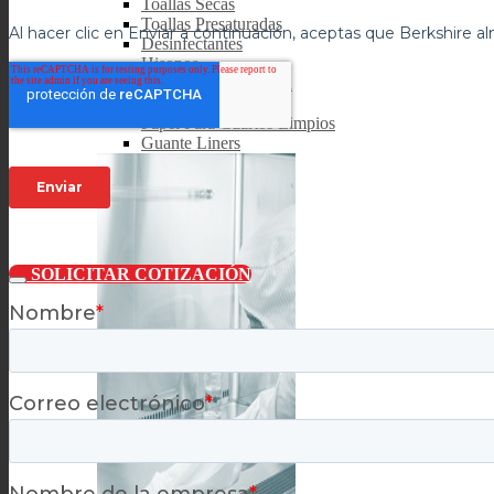
Toallas Secas
Toallas Presaturadas
Desinfectantes
Hisopos
Sistemas de Limpieza
Cubrebocas
Papel Para Cuartos Limpios
Guante Liners
SOLICITAR COTIZACIÓN