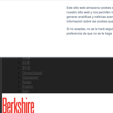
Skip to content
Este sitio web almacena cookies e
nuestro sitio web y nos permiten
Contáctenos
generar analíticas y métricas ace
información sobre las cookies que 
Si no aceptas, no se le hará segu
Equipo de Ventas
preferencia de que no se te haga
Global
US Site
中国
日本
한국
Deutschland
Singapore
Spain
France
Italy