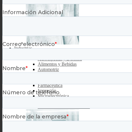
Industrias
Industrias clave
Aeroespacial y Defensa
Alimentos y Bebidas
Automotriz
Clinicas y Hospitales
Dispositivos Médicos
Farmacéutica
Impresión
Microelectrónica
Óptica
Universidades & Facultades