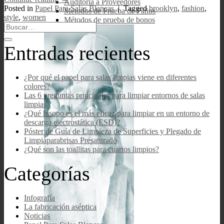
Auditoría a Proveedores
Posted in
Papel Para Salas Blancas
|
Tagged
brooklyn
,
fashion
,
Metodos de Prueba de Paños
style
,
women
Métodos de prueba de bonos
Entradas recientes
¿Por qué el papel para salas limpias viene en diferentes
colores?
Las 6 preguntas principales para limpiar entornos de salas
limpias
¿Qué hisopo es el más eficaz para limpiar en un entorno de
descarga electrostática (ESD)?
Póster de Guía de Limpieza de Superficies y Plegado de
Limpiaparabrisas Presaturado
¿Qué son las toallitas para cuartos limpios?
Categorías
Infografía
La fabricación aséptica
Noticias