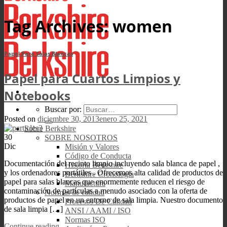
Tag Archives:
women
Papel Para Salas Blancas
Papel para Cuartos Limpios y
Notebooks
Buscar por:
Posted on
diciembre 30, 2013
enero 25, 2021
Sobre Berkshire
30
SOBRE NOSOTROS
Dic
Misión y Valores
Código de Conducta
Documentación del recinto limpio incluyendo sala blanca de papel ,
Historia Berkshire
y los ordenadores portátiles . Ofrecemos alta calidad de productos de
Berkshire Cronología
papel para salas blancas que enormemente reducen el riesgo de
Manufactura
contaminación de partículas a menudo asociado con la oferta de
Normas de calidad
productos de papel en un entorno de sala limpia. Nuestro documento
Procesos De Calidad
de sala limpia […]
ANSI / AAMI / ISO
Normas ISO
Continue reading
→