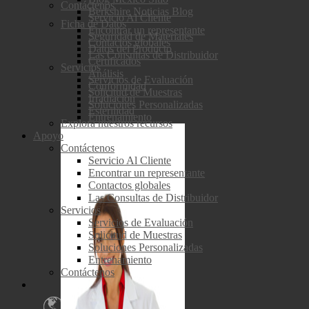
Contáctenos
Berkshire Noticias Blog
Servicio Al Cliente
Ficha de Datos
Encontrar un representante
Seguridad de Materiales
Contactos globales
Datos del Producto
Las Consultas de Distribuidor
Certificados
Servicios
Análisis
Servicios de Evaluación
Conformidad
Solicitud de Muestras
Irradiación
Soluciones Personalizadas
Esterilidad
Entrenamiento
Explora nuestros recursos
Apoyo
Contáctenos
Servicio Al Cliente
Encontrar un representante
Contactos globales
Las Consultas de Distribuidor
Servicios
Servicios de Evaluación
Solicitud de Muestras
Soluciones Personalizadas
Entrenamiento
Contáctenos