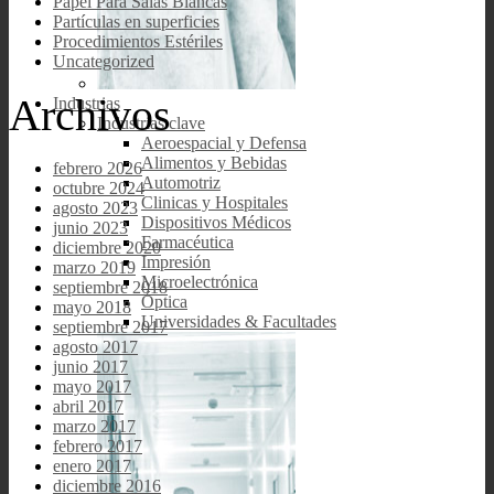
Papel Para Salas Blancas
Partículas en superficies
Procedimientos Estériles
Uncategorized
Archivos
Industrias
Industrias clave
Aeroespacial y Defensa
Alimentos y Bebidas
febrero 2026
Automotriz
octubre 2024
Clinicas y Hospitales
agosto 2023
Dispositivos Médicos
junio 2023
Farmacéutica
diciembre 2020
Impresión
marzo 2019
Microelectrónica
septiembre 2018
Óptica
mayo 2018
Universidades & Facultades
septiembre 2017
agosto 2017
junio 2017
mayo 2017
abril 2017
marzo 2017
febrero 2017
enero 2017
diciembre 2016