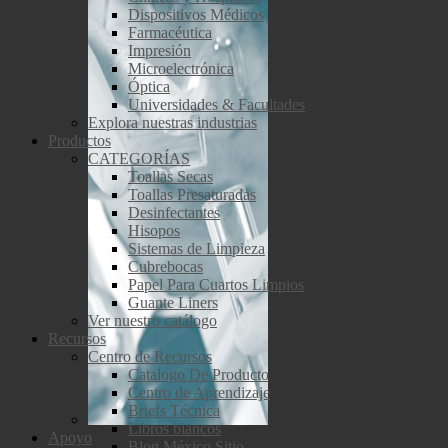
Dispositivos Médicos
Farmacéutica
Impresión
Microelectrónica
Óptica
Universidades & Facultades
Explora nuestras industrias
Productos
CATEGORÍAS
Toallas Secas
Toallas Presaturadas
Desinfectantes
Hisopos
Sistemas de Limpieza
Cubrebocas
Papel Para Cuartos Limpios
Guante Liners
Ver nuestro catálogo
Recursos
Centro de Recursos
Catalogo De Producto
Centro de Aprendizaje
Briefs Técnica
Libros blancos
Apoyo
Blog México Sitio