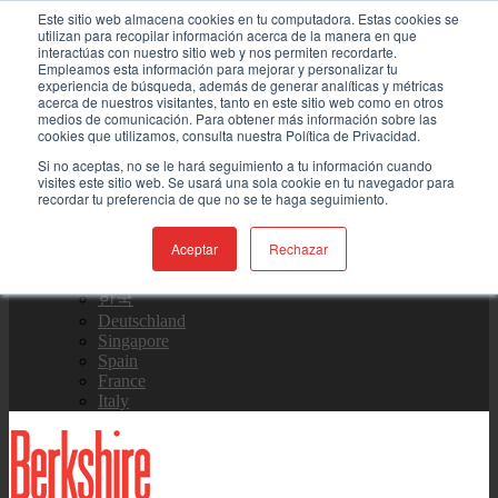
Skip to content
Este sitio web almacena cookies en tu computadora. Estas cookies se
utilizan para recopilar información acerca de la manera en que
interactúas con nuestro sitio web y nos permiten recordarte.
Contáctenos
Empleamos esta información para mejorar y personalizar tu
experiencia de búsqueda, además de generar analíticas y métricas
acerca de nuestros visitantes, tanto en este sitio web como en otros
medios de comunicación. Para obtener más información sobre las
Equipo de Ventas
cookies que utilizamos, consulta nuestra Política de Privacidad.
Si no aceptas, no se le hará seguimiento a tu información cuando
visites este sitio web. Se usará una sola cookie en tu navegador para
recordar tu preferencia de que no se te haga seguimiento.
Global
US Site
Aceptar
Rechazar
中国
日本
한국
Deutschland
Singapore
Spain
France
Italy